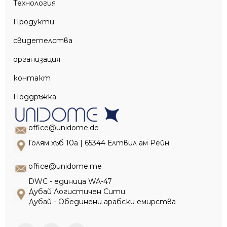
Технология
Продукти
свидетелства
организация
контакт
Поддръжка
office@unidome.de
Голям хъб 10a | 65344 Елтвил ам Рейн
office@unidome.me
DWC - единица WA-47
Дубай Логистичен Сити
Дубай - Обединени арабски емирства