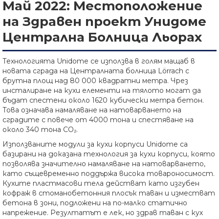
Май 2022: Местоположение
на Здравен проект Унидоме
Централна Болница Льорах
Технологията Unidome се използва в голям мащаб в
новата сграда на Централната болница Lörrach с
брутна площ над 80 000 квадратни метра. Чрез
инсталиране на кухи елементи на тялото могат да
бъдат спестени около 1620 кубически метра бетон.
Това означава намаляване на натоварването на
сградите с повече от 4000 тона и спестяване на
около 340 тона CO₂.
Използваните модули за кухи корпуси Unidome са
базирани на доказана технология за кухи корпуси, която
позволява значително намаляване на натоварването,
като същевременно поддържа висока товароносимост.
Кухите пластмасови тела действат като изгубен
кофраж в стоманобетонния плосък таван и изместват
бетона в зони, подложени на по-малко статично
напрежение. Резултатът е лек, но здрав таван с кух