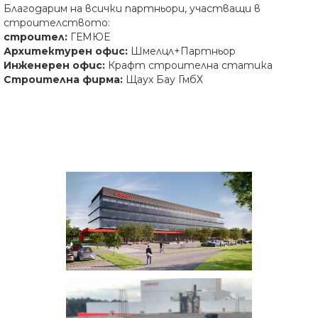
Благодарим на всички партньори, участващи в
строителството:
строител:
ГЕМЮЕ
Архитектурен офис:
Шмелцл+Партньор
Инженерен офис:
Крафт строителна статика
Строителна фирма:
Щаух Бау ГмбХ