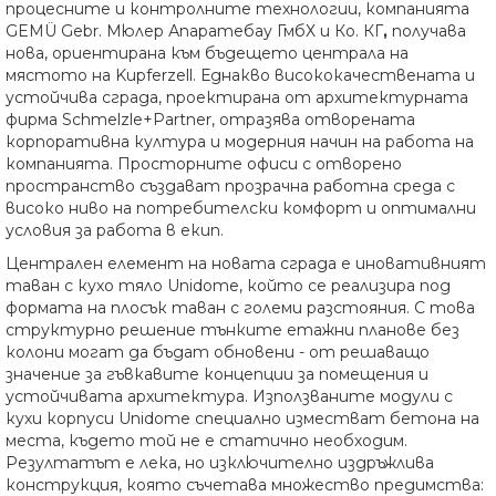
процесните и контролните технологии, компанията
GEMÜ Gebr. Мюлер Апаратебау ГмбХ и Ко. КГ
,
получава
нова, ориентирана към бъдещето централа на
мястото на Kupferzell. Еднакво висококачествената и
устойчива сграда, проектирана от архитектурната
фирма Schmelzle+Partner, отразява отворената
корпоративна култура и модерния начин на работа на
компанията. Просторните офиси с отворено
пространство създават прозрачна работна среда с
високо ниво на потребителски комфорт и оптимални
условия за работа в екип.
Централен елемент на новата сграда е иновативният
таван с кухо тяло Unidome, който се реализира под
формата на плосък таван с големи разстояния. С това
структурно решение тънките етажни планове без
колони могат да бъдат обновени - от решаващо
значение за гъвкавите концепции за помещения и
устойчивата архитектура. Използваните модули с
кухи корпуси Unidome специално изместват бетона на
места, където той не е статично необходим.
Резултатът е лека, но изключително издръжлива
конструкция, която съчетава множество предимства: