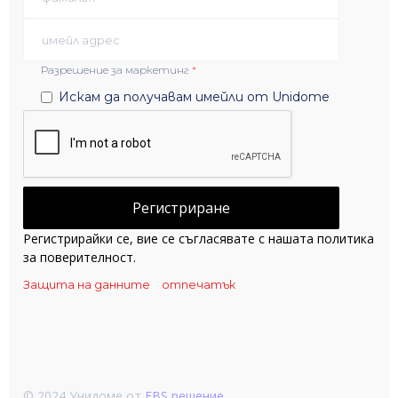
Разрешение за маркетинг
*
Искам да получавам имейли от Unidome
Регистрирайки се, вие се съгласявате с нашата политика
за поверителност.
Защита на данните
отпечатък
© 2024 Унидоме от
FBS решение
.