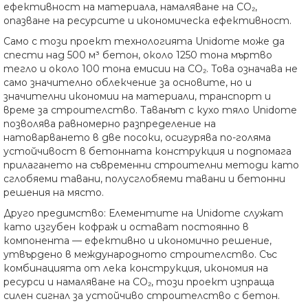
ефективност на материала, намаляване на CO₂,
опазване на ресурсите и икономическа ефективност.
Само с този проект технологията Unidome може да
спести над 500 м³ бетон, около 1250 тона мъртво
тегло и около 100 тона емисии на CO₂. Това означава не
само значително облекчение за основите, но и
значителни икономии на материали, транспорт и
време за строителство. Таванът с кухо тяло Unidome
позволява равномерно разпределение на
натоварването в две посоки, осигурява по-голяма
устойчивост в бетонната конструкция и подпомага
прилагането на съвременни строителни методи като
сглобяеми тавани, полусглобяеми тавани и бетонни
решения на място.
Друго предимство: Елементите на Unidome служат
като изгубен кофраж и остават постоянно в
компонента — ефективно и икономично решение,
утвърдено в международното строителство. Със
комбинацията от лека конструкция, икономия на
ресурси и намаляване на CO₂, този проект изпраща
силен сигнал за устойчиво строителство с бетон.