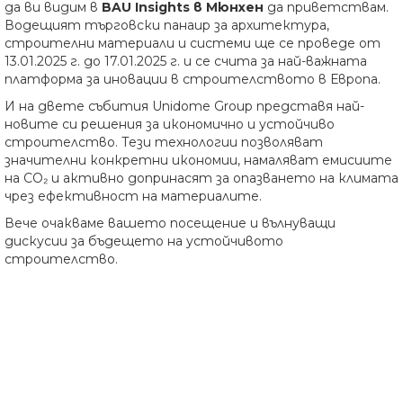
да ви видим в
BAU Insights в Мюнхен
да приветствам.
Водещият търговски панаир за архитектура,
строителни материали и системи ще се проведе от
13.01.2025 г. до 17.01.2025 г. и се счита за най-важната
платформа за иновации в строителството в Европа.
И на двете събития Unidome Group представя най-
новите си решения за икономично и устойчиво
строителство. Тези технологии позволяват
значителни конкретни икономии, намаляват емисиите
на CO₂ и активно допринасят за опазването на климата
чрез ефективност на материалите.
Вече очакваме вашето посещение и вълнуващи
дискусии за бъдещето на устойчивото
строителство.