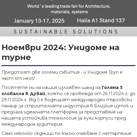
Ноември 2024: Унидоме на
турне
Предстоят две големи събития - и Унидоме Груп е
част от него!
Посетете ни на нашия изложбен щанд на
Голяма 5
глобална в Дубай
, която се провежда от 26.11.2024 г. до
29.11.2024 г. Big 5 е водещият международен търговски
панаир за строителната индустрия в Близкия изток и
предлага идеалната платформа за представяне на
нашата устойчива технология за кухи корпуси пред
международна аудитория.
Само няколко седмици по-късно очакваме с нетърпение