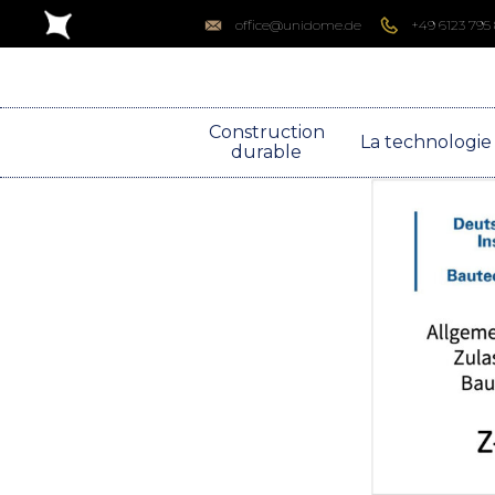
office@unidome.de
+49 6123 795
Construction
La technologie
durable