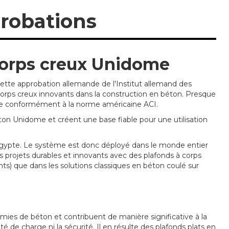
probations
 corps creux Unidome
 Cette approbation allemande de l'Institut allemand des
 corps creux innovants dans la construction en béton. Presque
nde conformément à la norme américaine ACI.
ton Unidome et créent une base fiable pour une utilisation
 Égypte. Le système est donc déployé dans le monde entier
es projets durables et innovants avec des plafonds à corps
nts) que dans les solutions classiques en béton coulé sur
ies de béton et contribuent de manière significative à la
é de charge ni la sécurité. Il en résulte des plafonds plats en