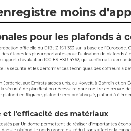
 enregistre moins d'ap
nales pour les plafonds à
robation officielle du DIBt Z-15.1-353 sur la base de l'Eurocode.
es étapes les plus importantes pour l'utilisation de plafonds à
le rapport d'évaluation ICC-ES ESR-4762, qui confirme la dema
, la sécurité et les performances techniques des coffreurs à bé
Jordanie, aux Émirats arabes unis, au Koweït, à Bahreïn et en
és la sécurité de planification nécessaire pour mettre en œuvre d
 plafond en filigrane, plafond semi-préfabriqué, plafond à éléme
 et l'efficacité des matériaux
testés par Unidome permettent de réaliser d'importantes économ
ans le plafond, le poids propre est réduit sans affecter la capacit