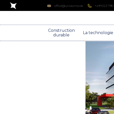
office@unidome.de
+49 6123 795
Construction
La technologie
durable