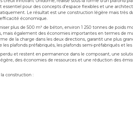
 creux innovant Unidome, réalisé sous la forme d'un plafond pla
t essentiel pour des concepts d'espace flexibles et une architec
statiquement. Le résultat est une construction légère mais très
 efficacité économique.
ser plus de 500 m³ de béton, environ 1 250 tonnes de poids mor
ns, mais également des économies importantes en termes de mat
e de la charge dans les deux directions, garantit une plus grand
 plafonds préfabriqués, les plafonds semi-préfabriqués et les s
 perdu et restent en permanence dans le composant, une solutio
légère, des économies de ressources et une réduction des émissio
la construction :