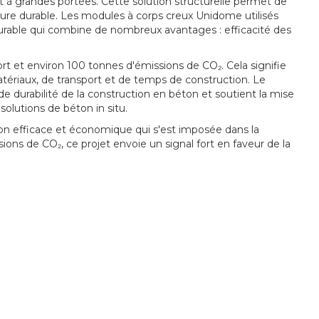
t à grandes portées. Cette solution structurelle permet de
ture durable. Les modules à corps creux Unidome utilisés
 durable qui combine de nombreux avantages : efficacité des
t et environ 100 tonnes d'émissions de CO₂. Cela signifie
ériaux, de transport et de temps de construction. Le
e durabilité de la construction en béton et soutient la mise
olutions de béton in situ.
n efficace et économique qui s'est imposée dans la
ns de CO₂, ce projet envoie un signal fort en faveur de la