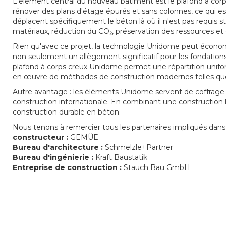
L'élément central du nouveau bâtiment est le plafond à corps
rénover des plans d'étage épurés et sans colonnes, ce qui es
déplacent spécifiquement le béton là où il n'est pas requis 
matériaux, réduction du CO₂, préservation des ressources et
Rien qu'avec ce projet, la technologie Unidome peut économi
non seulement un allègement significatif pour les fondatio
plafond à corps creux Unidome permet une répartition uniform
en œuvre de méthodes de construction modernes telles que les
Autre avantage : les éléments Unidome servent de coffrage
construction internationale. En combinant une construction 
construction durable en béton.
Nous tenons à remercier tous les partenaires impliqués dans 
constructeur :
GEMÜE
Bureau d'architecture :
Schmelzle+Partner
Bureau d'ingénierie :
Kraft Baustatik
Entreprise de construction :
Stauch Bau GmbH