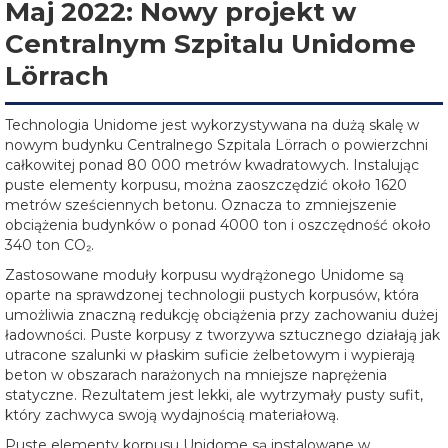
Maj 2022: Nowy projekt w
Centralnym Szpitalu Unidome
Lörrach
Technologia Unidome jest wykorzystywana na dużą skalę w
nowym budynku Centralnego Szpitala Lörrach o powierzchni
całkowitej ponad 80 000 metrów kwadratowych. Instalując
puste elementy korpusu, można zaoszczędzić około 1620
metrów sześciennych betonu. Oznacza to zmniejszenie
obciążenia budynków o ponad 4000 ton i oszczędność około
340 ton CO₂.
Zastosowane moduły korpusu wydrążonego Unidome są
oparte na sprawdzonej technologii pustych korpusów, która
umożliwia znaczną redukcję obciążenia przy zachowaniu dużej
ładowności. Puste korpusy z tworzywa sztucznego działają jak
utracone szalunki w płaskim suficie żelbetowym i wypierają
beton w obszarach narażonych na mniejsze naprężenia
statyczne. Rezultatem jest lekki, ale wytrzymały pusty sufit,
który zachwyca swoją wydajnością materiałową.
Puste elementy korpusu Unidome są instalowane w