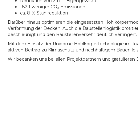
Reduktion von 2.111 t Eigengewicht
182 t weniger CO₂-Emissionen
ca. 8 % Stahlreduktion
Darüber hinaus optimieren die eingesetzten Hohlkörpermod
Verformung der Decken. Auch die Baustellenlogistik profit
beschleunigt und den Baustellenverkehr deutlich verringert.
Mit dem Einsatz der Unidome Hohlkörpertechnologie im Tow
aktiven Beitrag zu Klimaschutz und nachhaltigem Bauen lei
Wir bedanken uns bei allen Projektpartnern und gratulieren