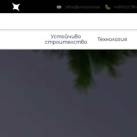
office@unidome.de
+49 6123 795
Устойчиво
Технология
строителство