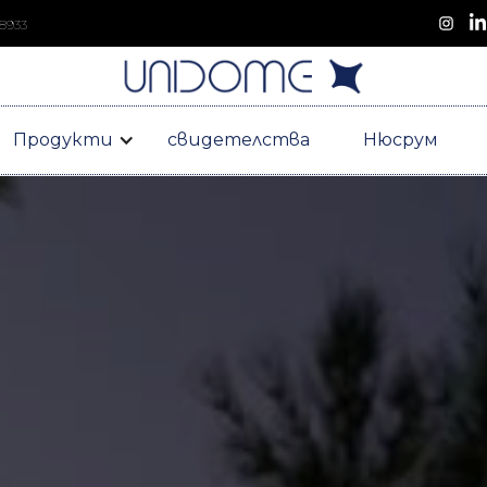
 8933
Продукти
свидетелства
Нюсрум