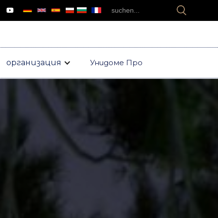
организация
Унидоме Про