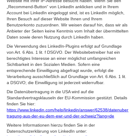
Website mit Ihrer IP-Adresse besucht haben. Wenn Sie den
„Recommend-Button“ von LinkedIn anklicken und in Ihrem
Account bei LinkedIn eingeloggt sind, ist es LinkedIn möglich,
Ihren Besuch auf dieser Website Ihnen und Ihrem
Benutzerkonto zuzuordnen. Wir weisen darauf hin, dass wir als
Anbieter der Seiten keine Kenntnis vom Inhalt der übermittelten
Daten sowie deren Nutzung durch LinkedIn haben.
Die Verwendung des LinkedIn-Plugins erfolgt auf Grundlage
von Art. 6 Abs. 1 lit. f DSGVO. Der Websitebetreiber hat ein
berechtigtes Interesse an einer möglichst umfangreichen
Sichtbarkeit in den Sozialen Medien. Sofern eine
entsprechende Einwilligung abgefragt wurde, erfolgt die
Verarbeitung ausschließlich auf Grundlage von Art. 6 Abs. 1 lit.
a DSGVO; die Einwilligung ist jederzeit widerrufbar.
Die Datenübertragung in die USA wird auf die
Standardvertragsklauseln der EU-Kommission gestützt. Details
finden Sie hier:
https://www.linkedin.com/help/linkedin/answer/62538/datenuber
tragung-aus-der-eu-dem-ewr-und-der-schweiz?lang=de
Weitere Informationen hierzu finden Sie in der
Datenschutzerklärung von LinkedIn unter: