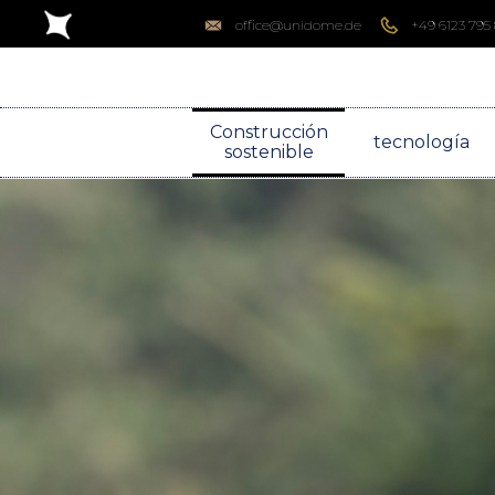
office@unidome.de
+49 6123 795
Construcción
tecnología
sostenible