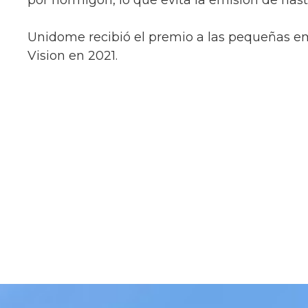
por hormigón, lo que evita la emisión de has
Unidome recibió el premio a las pequeña
Vision en 2021.