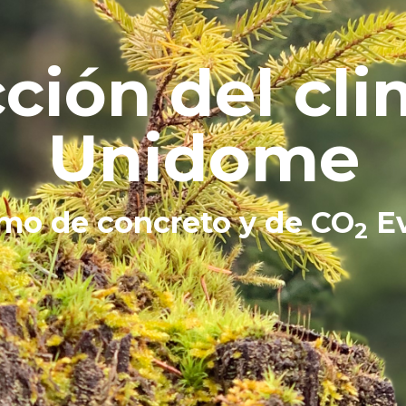
ción del cl
Unidome
umo de concreto y de CO
Ev
2