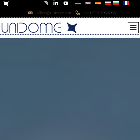
office@unidome.de
+49 6123 795 8933